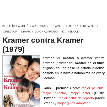
PELÍCULAS DE ÓSCAR
1979
5
ACTOR
ACTRIZ DE REPARTO
/
/
/
/
/
DIRECTOR
DRAMA
GUION ADAPTADO
K
PELICULA
/
/
/
/
Kramer contra Kramer
(1979)
Kramer vs. Kramer
o
Kramer contra
Kramer
(
Kramer vs. Kramer
en el título
original) es una película estadounidense
basada en la novela homónima de Avery
Corman.
Ganó 5 premios Óscar:
mejor película
,
mejor director
,
mejor actor
(Dustin
Hoffman),
mejor actriz de reparto
(Meryl
Streep) y
mejor guión adaptado
.