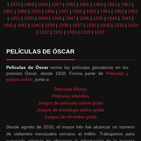
|
1970
|
1969
|
1968
|
1967
|
1966
|
1965
|
1964
|
1963
|
1962
|
1961
|
1960
|
1959
|
1958
|
1957
|
1956
|
1955
|
1954
|
1953
|
1952
|
1951
|
1950
|
1949
|
1948
|
1947
|
1946
|
1945
|
1944
|
1943
|
1942
|
1941
|
1940
|
1939
|
1938
|
1937
|
1936
|
1935
|
1934
|
1933
|
1932
|
1931
|
1930
|
1929
|
1928
PELÍCULAS DE ÓSCAR
Películas de Óscar
reúne las películas ganadoras en los
premios Óscar, desde 1928. Forma parte de
Películas y
juegos online
, junto a:
Películas Disney
Películas infantiles
Juegos de películas online gratis
Juegos de estrategia online gratis
Juegos de rol online gratis
Desde agosto de 2010, el mayor hito fue alcanzar un número
de visitantes mensuales cercano al millón. Trabajamos para
superarlo además de ofreceros la información de la manera