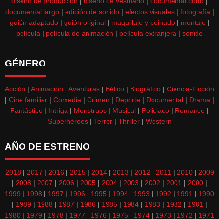
diseño de producción
|
diseño de vestuario
|
documental corto
|
documental largo
|
edición de sonido
|
efectos visuales
|
fotografía
|
guión adaptado
|
guión original
|
maquillaje y peinado
|
montaje
|
película
|
película de animación
|
película extranjera
|
sonido
GÉNERO
Acción
|
Animación
|
Aventuras
|
Bélico
|
Biográfico
|
Ciencia-Ficción
|
Cine familiar
|
Comedia
|
Crimen
|
Deporte
|
Documental
|
Drama
|
Fantástico
|
Intriga
|
Monstruos
|
Musical
|
Policiaco
|
Romance
|
Superhéroes
|
Terror
|
Thriller
|
Western
AÑO DE ESTRENO
2018
|
2017
|
2016
|
2015
|
2014
|
2013
|
2012
|
2011
|
2010
|
2009
|
2008
|
2007
|
2006
|
2005
|
2004
|
2003
|
2002
|
2001
|
2000
|
1999
|
1998
|
1997
|
1996
|
1995
|
1994
|
1993
|
1992
|
1991
|
1990
|
1989
|
1988
|
1987
|
1986
|
1985
|
1984
|
1983
|
1982
|
1981
|
1980
|
1979
|
1978
|
1977
|
1976
|
1975
|
1974
|
1973
|
1972
|
1971