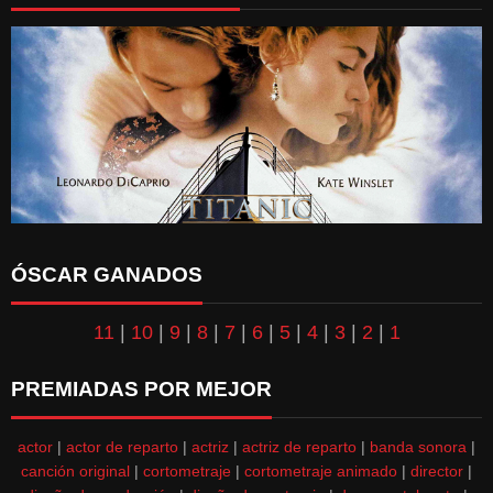
ÓSCAR GANADOS
11
|
10
|
9
|
8
|
7
|
6
|
5
|
4
|
3
|
2
|
1
PREMIADAS POR MEJOR
actor
|
actor de reparto
|
actriz
|
actriz de reparto
|
banda sonora
|
canción original
|
cortometraje
|
cortometraje animado
|
director
|