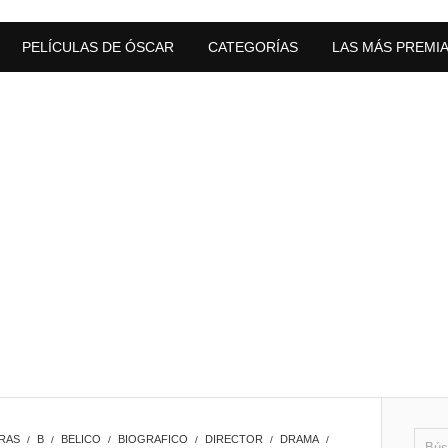
PELÍCULAS DE ÓSCAR
CATEGORÍAS
LAS MÁS PREMI
RAS
B
BELICO
BIOGRAFICO
DIRECTOR
DRAMA
/
/
/
/
/
/