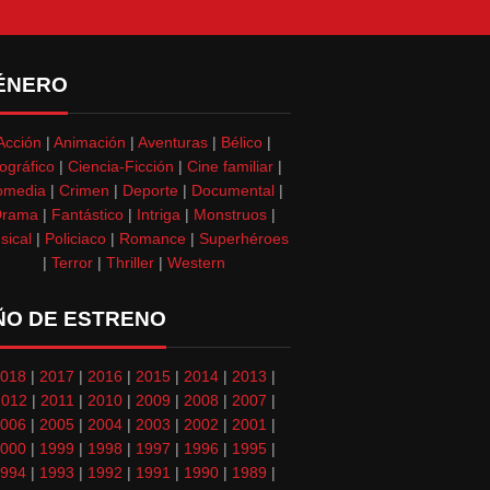
ÉNERO
Acción
|
Animación
|
Aventuras
|
Bélico
|
ográfico
|
Ciencia-Ficción
|
Cine familiar
|
omedia
|
Crimen
|
Deporte
|
Documental
|
Drama
|
Fantástico
|
Intriga
|
Monstruos
|
sical
|
Policiaco
|
Romance
|
Superhéroes
|
Terror
|
Thriller
|
Western
ÑO DE ESTRENO
018
|
2017
|
2016
|
2015
|
2014
|
2013
|
2012
|
2011
|
2010
|
2009
|
2008
|
2007
|
006
|
2005
|
2004
|
2003
|
2002
|
2001
|
000
|
1999
|
1998
|
1997
|
1996
|
1995
|
994
|
1993
|
1992
|
1991
|
1990
|
1989
|