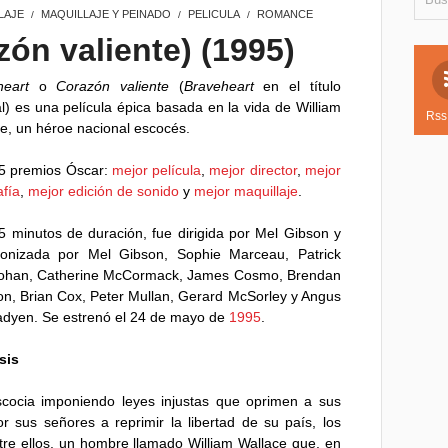
LAJE
MAQUILLAJE Y PEINADO
PELICULA
ROMANCE
/
/
/
ón valiente) (1995)
heart
o
Corazón valiente
(
Braveheart
en el título
al) es una película épica basada en la vida de William
Rss
e, un héroe nacional escocés.
5 premios Óscar:
mejor película
,
mejor director
,
mejor
afía
,
mejor edición de sonido
y
mejor maquillaje
.
 minutos de duración, fue dirigida por Mel Gibson y
gonizada por Mel Gibson, Sophie Marceau, Patrick
han, Catherine McCormack, James Cosmo, Brendan
n, Brian Cox, Peter Mullan, Gerard McSorley y Angus
dyen. Se estrenó el 24 de mayo de
1995
.
sis
scocia imponiendo leyes injustas que oprimen a sus
 sus señores a reprimir la libertad de su país, los
tre ellos, un hombre llamado William Wallace que, en