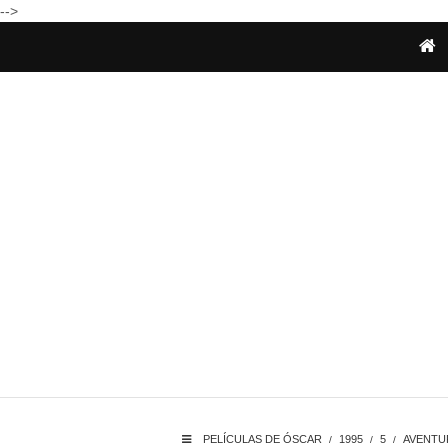
-->
PELÍCULAS DE ÓSCAR
1995
5
AVENTU
/
/
/