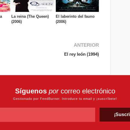
La
La reina (The Queen)
El laberinto del fauno
(2006)
(2006)
ANTERIOR
El rey león (1994)
Síguenos
por
correo electrónico
Gestionado por FeedBurner. Introduce tu email y ¡suscríbete!