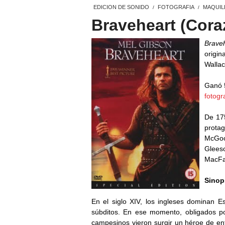
EDICION DE SONIDO
FOTOGRAFIA
MAQUIL
/
/
Braveheart (Coraz
Brave
origin
Wallac
Ganó 
fotogr
De 175
prota
McGoo
Gleeso
MacFa
Sinop
En el siglo XIV, los ingleses dominan E
súbditos. En ese momento, obligados por
campesinos vieron surgir un héroe de en