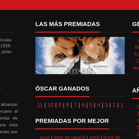
LAS MÁS PREMIADAS
G
culas
 1928.
Bi
, junto
C
Mu
s
ÓSCAR GANADOS
A
 alcanzar
11
|
10
|
9
|
8
|
7
|
6
|
5
|
4
|
3
|
2
|
1
2
rcano al
demás de
PREMIADAS POR MEJOR
2
nera más
2
acias por
1
actor
|
actor de reparto
|
actriz
|
actriz de