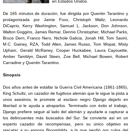
en Estados Unidos.
De 165 minutos de duración, fue dirigida por Quentin Tarantino y
protagonizada por Jamie Foxx, Christoph Waltz, Leonardo
DiCaprio, Kerry Washington, Samuel L. Jackson, Don Johnson,
Walton Goggins, James Remar, Dennis Christopher, Michael Parks,
Bruce Dern, Franco Nero, Nichole Galicia, Jonah Hill, Tom Savini,
M.C. Gainey, RZA, Todd Allen, James Russo, Tom Wopat, Misty
Upham, Gerald McRaney, Cooper Huckabee, Laura Cayouette,
Amber Tamblyn, David Steen, Zoe Bell, Michael Bowen, Robert
Carradine y Quentin Tarantino.
Sinopsis
Dos años antes de estallar la Guerra Civil Americana (1861-1865),
King Schultz, un cazador de fugitivos alemán que le sigue la pista a
unos asesinos, le promete al esclavo negro Django dejarlo en
libertad si le ayuda a atraparlos. Terminado con éxito el trabajo,
Django prefiere seguir al lado del alemán y ayudarle a capturar a
los delincuentes más buscados del Sur. Se convierte así en un
experto cazador de recompensas, pero su único objetivo es
rescatar a su esposa Broomhilda, a la que perdió por culpa del