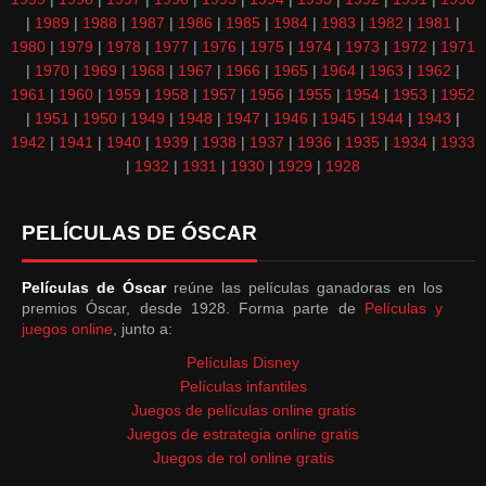
|
1989
|
1988
|
1987
|
1986
|
1985
|
1984
|
1983
|
1982
|
1981
|
1980
|
1979
|
1978
|
1977
|
1976
|
1975
|
1974
|
1973
|
1972
|
1971
|
1970
|
1969
|
1968
|
1967
|
1966
|
1965
|
1964
|
1963
|
1962
|
1961
|
1960
|
1959
|
1958
|
1957
|
1956
|
1955
|
1954
|
1953
|
1952
|
1951
|
1950
|
1949
|
1948
|
1947
|
1946
|
1945
|
1944
|
1943
|
1942
|
1941
|
1940
|
1939
|
1938
|
1937
|
1936
|
1935
|
1934
|
1933
|
1932
|
1931
|
1930
|
1929
|
1928
PELÍCULAS DE ÓSCAR
Películas de Óscar
reúne las películas ganadoras en los
premios Óscar, desde 1928. Forma parte de
Películas y
juegos online
, junto a:
Películas Disney
Películas infantiles
Juegos de películas online gratis
Juegos de estrategia online gratis
Juegos de rol online gratis