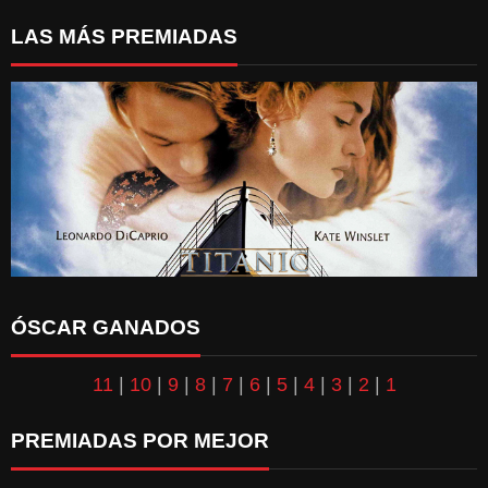
LAS MÁS PREMIADAS
ÓSCAR GANADOS
11
|
10
|
9
|
8
|
7
|
6
|
5
|
4
|
3
|
2
|
1
PREMIADAS POR MEJOR