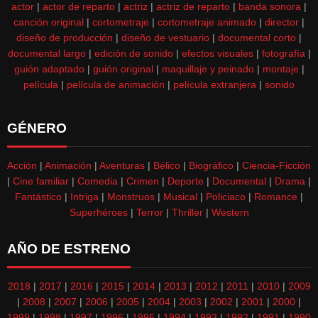
actor
|
actor de reparto
|
actriz
|
actriz de reparto
|
banda sonora
|
canción original
|
cortometraje
|
cortometraje animado
|
director
|
diseño de producción
|
diseño de vestuario
|
documental corto
|
documental largo
|
edición de sonido
|
efectos visuales
|
fotografía
|
guión adaptado
|
guión original
|
maquillaje y peinado
|
montaje
|
película
|
película de animación
|
película extranjera
|
sonido
GÉNERO
Acción
|
Animación
|
Aventuras
|
Bélico
|
Biográfico
|
Ciencia-Ficción
|
Cine familiar
|
Comedia
|
Crimen
|
Deporte
|
Documental
|
Drama
|
Fantástico
|
Intriga
|
Monstruos
|
Musical
|
Policiaco
|
Romance
|
Superhéroes
|
Terror
|
Thriller
|
Western
AÑO DE ESTRENO
2018
|
2017
|
2016
|
2015
|
2014
|
2013
|
2012
|
2011
|
2010
|
2009
|
2008
|
2007
|
2006
|
2005
|
2004
|
2003
|
2002
|
2001
|
2000
|
1999
|
1998
|
1997
|
1996
|
1995
|
1994
|
1993
|
1992
|
1991
|
1990