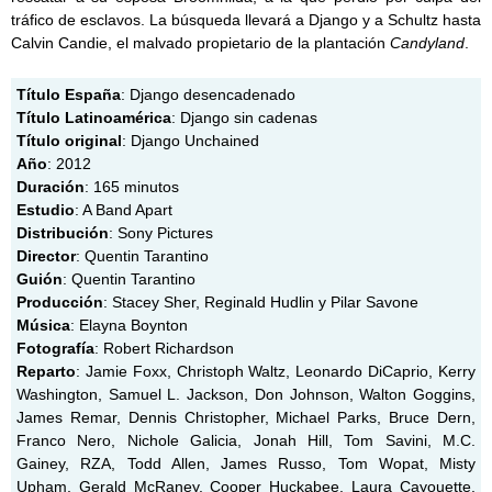
tráfico de esclavos. La búsqueda llevará a Django y a Schultz hasta
Calvin Candie, el malvado propietario de la plantación
Candyland
.
Título España
: Django desencadenado
Título Latinoamérica
: Django sin cadenas
Título original
: Django Unchained
Año
: 2012
Duración
: 165 minutos
Estudio
: A Band Apart
Distribución
: Sony Pictures
Director
: Quentin Tarantino
Guión
: Quentin Tarantino
Producción
: Stacey Sher, Reginald Hudlin y Pilar Savone
Música
: Elayna Boynton
Fotografía
: Robert Richardson
Reparto
: Jamie Foxx, Christoph Waltz, Leonardo DiCaprio, Kerry
Washington, Samuel L. Jackson, Don Johnson, Walton Goggins,
James Remar, Dennis Christopher, Michael Parks, Bruce Dern,
Franco Nero, Nichole Galicia, Jonah Hill, Tom Savini, M.C.
Gainey, RZA, Todd Allen, James Russo, Tom Wopat, Misty
Upham, Gerald McRaney, Cooper Huckabee, Laura Cayouette,